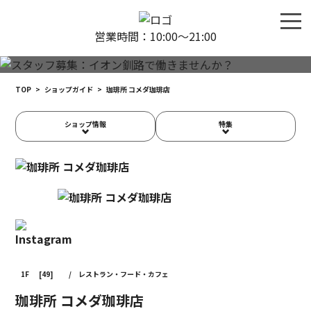
営業時間：10:00〜21:00
TOP
>
ショップガイド
>
珈琲所 コメダ珈琲店
ショップ情報
特集
1F
[49]
/
レストラン・フード・カフェ
珈琲所 コメダ珈琲店