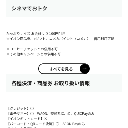
シネマでおトク
たっぷりサイズ お会計より 100円引き
※イオン商品券、eギフト、コメカポイント（コメカ） 併用利用可能
※コーヒーチケットとの併用不可
※その他キャンペーンとの併用不可
すべてを見る
各種決済・商品券 お取り扱い情報
【クレジット】○
【電子マネー】○ WAON、交通系IC、iD、QUICPayのみ
【イオンギフトカード】×
【バーコード・QRコード決済】○ AEON Payのみ