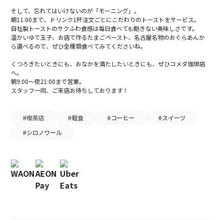
そして、忘れてはいけないのが「モーニング」。
朝11:00まで、ドリンク1杯注文ごとにこだわりのトーストをサービス。
自社製トーストのサクふわ食感は毎日食べても飽きない美味しさです。
温かいゆで玉子、お店で作るたまごペースト、名古屋名物のおぐらあんか
ら選べるので、ぜひ全種類食べてみてくださいね。
くつろぎたいときにも、おなかを満たしたいときにも、ぜひコメダ珈琲店
へ。
朝9:00～夜21:00まで営業。
スタッフ一同、ご来店お待ちしております！
#喫茶店
#軽食
#コーヒー
#スイーツ
#シロノワール