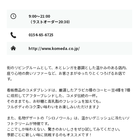
9:00～21:00
（ラストオーダー20:30）
0154-65-6725
http://www.komeda.co.jp/
街のリビングルームとして、木とレンガを基調とした温かみのある店内、
座り心地の良いソファーなど、お客さまがゆったりとくつろげるお店で
す。
看板商品のコメダブレンドは、厳選したアラビカ種のコーヒー豆4種を7種
に焙煎してアフターブレンドした、コメダ伝統の一杯。
そのままでも、お砂糖と高乳脂のフレッシュを加えても。
フルボディのコク深い味わいをお楽しみいただけます♪
また、名物デザートの「シロノワール」は、温かいデニッシュに冷たいソ
フトクリームが特徴です。
ここでしか味わえない、驚きのおいしさをぜひ試してみてください。
季節ごとに新しい味に挑戦するのもオススメです！