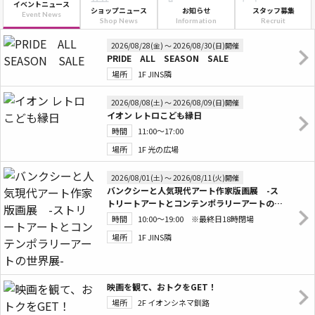
イベントニュース
ショップニュース
お知らせ
スタッフ募集
Event News
Shop News
Information
Recruit
2026/08/28(金) 〜 2026/08/30(日)開催
PRIDE ALL SEASON SALE
場所
1F JINS隣
2026/08/08(土) 〜 2026/08/09(日)開催
イオン レトロこども縁日
時間
11:00～17:00
場所
1F 光の広場
2026/08/01(土) 〜 2026/08/11(火)開催
バンクシーと人気現代アート作家版画展 -ス
トリートアートとコンテンポラリーアートの世
界展-
時間
10:00～19:00 ※最終日18時閉場
場所
1F JINS隣
映画を観て、おトクをGET！
場所
2F イオンシネマ釧路